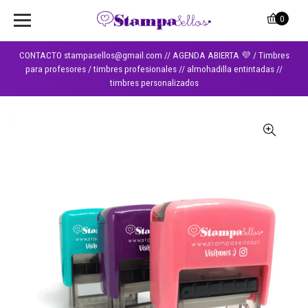
0
CONTACTO stampasellos@gmail.com // AGENDA ABIERTA 💜 / Timbres
para profesores / timbres profesionales // almohadilla entintadas //
timbres personalizados