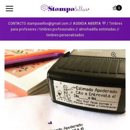
0
CONTACTO stampasellos@gmail.com // AGENDA ABIERTA 💜 / Timbres
para profesores / timbres profesionales // almohadilla entintadas //
timbres personalizados