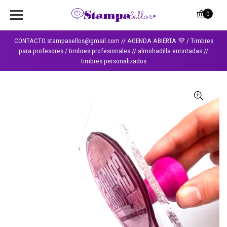
0
CONTACTO stampasellos@gmail.com // AGENDA ABIERTA 💜 / Timbres
para profesores / timbres profesionales // almohadilla entintadas //
timbres personalizados